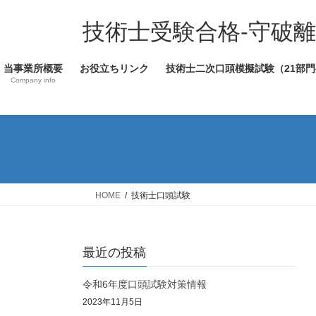
コ
ナ
ン
ビ
技術士受験合格-守破離
テ
ゲ
ン
ー
当事業所概要
お役立ちリンク
技術士二次口頭模擬試験（21部門
ツ
シ
Company info
へ
ョ
ス
ン
キ
に
ッ
移
プ
動
HOME
技術士口頭試験
最近の投稿
令和6年度口頭試験対策情報
2023年11月5日