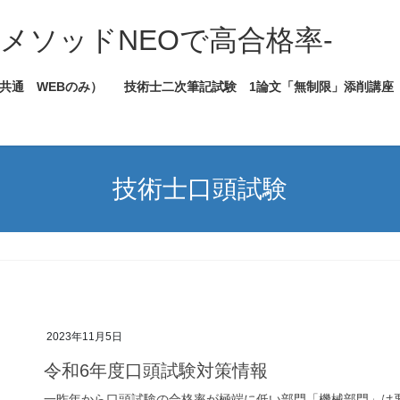
メソッドNEOで高合格率-
共通 WEBのみ）
技術士二次筆記試験 1論文「無制限」添削講座
技術士口頭試験
2023年11月5日
令和6年度口頭試験対策情報
一昨年から口頭試験の合格率が極端に低い部門「機械部門」は