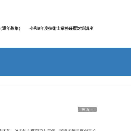
（通年募集）
令和9年度技術士業務経歴対策講座
技術士
要注意。その他も部門でも毎年、試験の難易度が高く