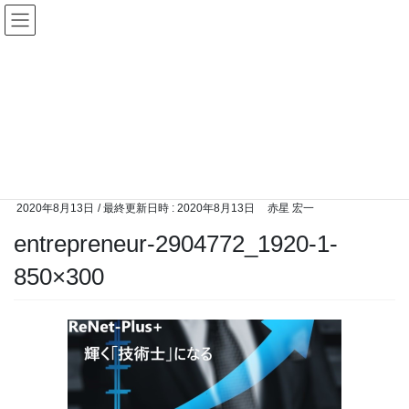
コ
ナ
技術士受験合格-守破離メソッド
ン
ビ
NEOで高合格率-
テ
ゲ
ン
ー
ツ
シ
メディア
へ
ョ
ス
ン
キ
に
HOME
メディア
entrepreneur-2904772_1920-1-850×300
ッ
移
プ
動
2020年8月13日
/ 最終更新日時 :
2020年8月13日
赤星 宏一
entrepreneur-2904772_1920-1-
850×300