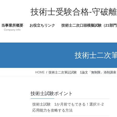
コ
ナ
ン
ビ
技術士受験合格-守破離
テ
ゲ
ン
ー
当事業所概要
お役立ちリンク
技術士二次口頭模擬試験（21部門
ツ
シ
Company info
へ
ョ
ス
ン
キ
に
ッ
移
技術士二次
プ
動
HOME
技術士二次筆記試験 1論文「無制限」添削講座
技術士試験ポイント
技術士試験 1か月前でもできる！選択Ⅱ-2
応用能力を攻略する方法